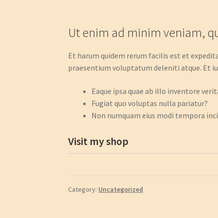
Ut enim ad minim veniam, qui
Et harum quidem rerum facilis est et expedita 
praesentium voluptatum deleniti atque. Et iu
Eaque ipsa quae ab illo inventore verita
Fugiat quo voluptas nulla pariatur?
Non numquam eius modi tempora inci
Visit my shop
Category:
Uncategorized