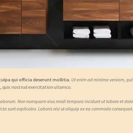
ulpa qui officia deserunt mollitia.
Ut enim ad minima veniam, quis
 quis nostrud exercitation ullamco.
est laborum. Non numquam eius modi tempora incidunt ut labore et 
icta sunt explicabo. Laboris nisi ut aliquip ex ea commodo consequat