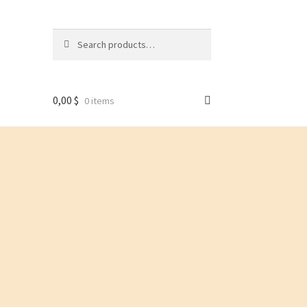
Search
Search
for:
0,00
$
0 items
lyre
Lyres