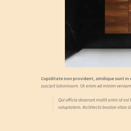
Cupiditate non provident, similique sunt in c
suscipit laboriosam.
Ut enim ad minim veniam,
Qui officia deserunt mollit anim id 
voluptatem. Architecto beatae vitae d